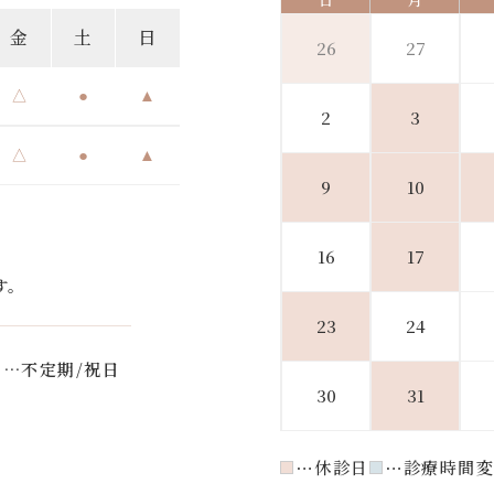
金
土
日
26
27
△
●
▲
2
3
△
●
▲
9
10
16
17
す。
23
24
…不定期/祝日
30
31
休診日
診療時間変