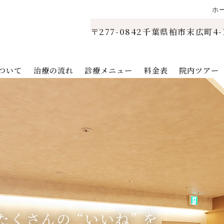
ホ
〒277-0842千葉県柏市末広町4-
ついて
治療の流れ
診療メニュー
料金表
院内ツアー
たくさんの “いいね” を