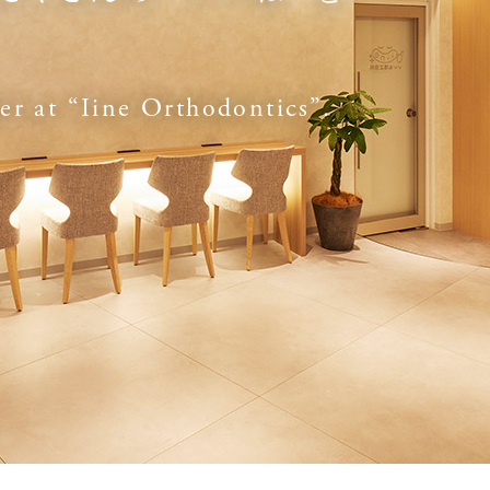
her at “Iine Orthodontics”.