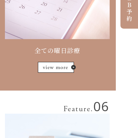
ＷＥＢ予約
全ての曜日診療
view more
06
Feature.