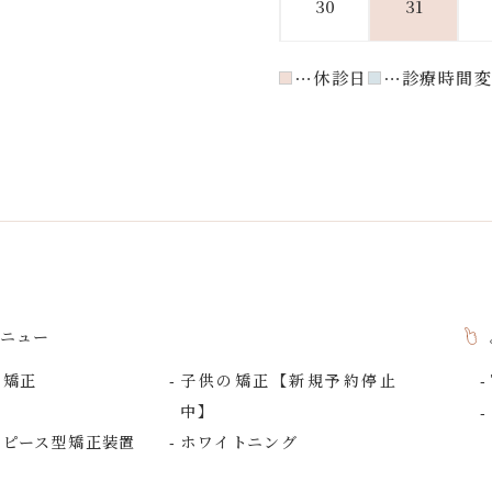
30
31
休診日
診療時間変
ニュー
の矯正
子供の矯正【新規予約停止
中】
スピース型矯正装置
ホワイトニング