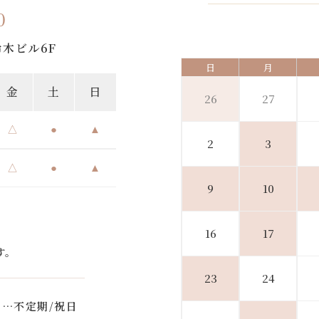
0
鈴木ビル6F
日
月
金
土
日
26
27
△
●
▲
2
3
△
●
▲
9
10
16
17
す。
23
24
…不定期/祝日